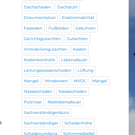
Dachschaden
Dachstuhl
Dokumentation
Elektromobilität
Fassaden
Fußböden
Gebühren
Gerichtsgutachten
Gutachten
Immobiliengutachter
Kosten
Kostenkontrolle
Lebensdauer
Leitungswasserschaden
Lüftung
Mangel
Minderwert
MVOC
Mängel
Nässeschaden
Nässeschäden
Putzrisse
Restlebensdauer
Sachverständigenbüro
n
Sachverständiger
Schadenhöhe
Schadenumfang
Schimmelbefall