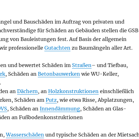
ngel und Bauschäden im Auftrag von privaten und
achverständige für Schäden an Gebäuden stellen die GSB
ng von Bauleistungen fest. Auf Basis der allgemein
wir professionelle
Gutachten
zu Baumängeln aller Art.
chen und bewertet Schäden im
Straßen
– und Tiefbau,
rk
, Schäden an
Betonbauwerken
wie WU-Keller,
.
äden an
Dächern
, an
Holzkonstruktionen
einschließlich
erken, Schäden am
Putz
, wie etwa Risse, Abplatzungen,
VS
, Schäden an
Innendämmung
, Schäden an Glas-
häden an Fußbodenkonstruktionen
en,
Wasserschäden
und typische Schäden an der Mietsac