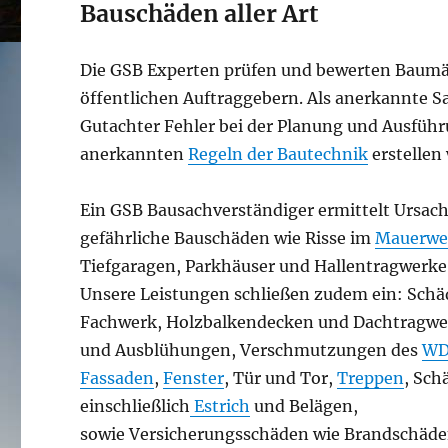
Bauschäden aller Art
Die GSB Experten prüfen und bewerten Baumä
öffentlichen Auftraggebern. Als anerkannte S
Gutachter Fehler bei der Planung und Ausführu
anerkannten
Regeln der Bautechnik
erstellen 
Ein GSB Bausachverständiger ermittelt Ursa
gefährliche Bauschäden wie Risse im
Mauerwe
Tiefgaragen, Parkhäuser und Hallentragwerke
Unsere Leistungen schließen zudem ein: Sch
Fachwerk, Holzbalkendecken und Dachtragw
und Ausblühungen, Verschmutzungen des
WD
Fassaden
,
Fenster
, Tür und Tor,
Treppen
, Sc
einschließlich
Estrich
und Belägen,
sowie Versicherungsschäden wie Brandschäd