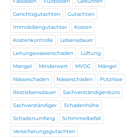
Fassaden
Fußböden
Gebühren
Gerichtsgutachten
Gutachten
Immobiliengutachter
Kosten
Kostenkontrolle
Lebensdauer
Leitungswasserschaden
Lüftung
Mangel
Minderwert
MVOC
Mängel
Nässeschaden
Nässeschäden
Putzrisse
Restlebensdauer
Sachverständigenbüro
Sachverständiger
Schadenhöhe
Schadenumfang
Schimmelbefall
Versicherungsgutachten