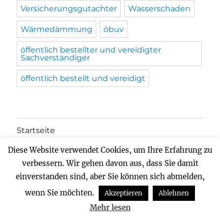
Versicherungsgutachter
Wasserschaden
Wärmedämmung
öbuv
öffentlich bestellter und vereidigter
Sachverständiger
öffentlich bestellt und vereidigt
Startseite
Diese Website verwendet Cookies, um Ihre Erfahrung zu
Unterme
Bauschäden
öffnen
verbessern. Wir gehen davon aus, dass Sie damit
einverstanden sind, aber Sie können sich abmelden,
Beweissicherung
wenn Sie möchten.
Akzeptieren
Ablehnen
Unterme
Versicherungsschäden
Mehr lesen
öffnen