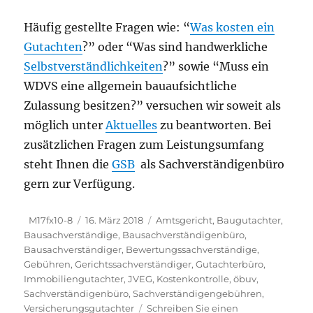
Häufig gestellte Fragen wie: “
Was kosten ein
Gutachten
?” oder “Was sind handwerkliche
Selbstverständlichkeiten
?” sowie “Muss ein
WDVS eine allgemein bauaufsichtliche
Zulassung besitzen?” versuchen wir soweit als
möglich unter
Aktuelles
zu beantworten. Bei
zusätzlichen Fragen zum Leistungsumfang
steht Ihnen die
GSB
als Sachverständigenbüro
gern zur Verfügung.
Autor
Veröffentlicht
Schlagwörter
M17fx10-8
16. März 2018
Amtsgericht
,
Baugutachter
,
am
Bausachverständige
,
Bausachverständigenbüro
,
Bausachverständiger
,
Bewertungssachverständige
,
Gebühren
,
Gerichtssachverständiger
,
Gutachterbüro
,
Immobiliengutachter
,
JVEG
,
Kostenkontrolle
,
öbuv
,
Sachverständigenbüro
,
Sachverständigengebühren
,
Versicherungsgutachter
Schreiben Sie einen