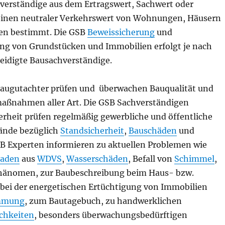
erständige aus dem Ertragswert, Sachwert oder
einen neutraler Verkehrswert von Wohnungen, Häusern
en bestimmt. Die GSB
Beweissicherung
und
ng von Grundstücken und Immobilien erfolgt je nach
reidigte Bausachverständige.
augutachter prüfen und überwachen Bauqualität und
aßnahmen aller Art. Die GSB Sachverständigen
erheit prüfen regelmäßig gewerbliche und öffentliche
ände bezüglich
Standsicherheit
,
Bauschäden
und
SB Experten informieren zu aktuellen Problemen wie
saden
aus
WDVS
,
Wasserschäden
, Befall von
Schimmel
,
hänomen, zur Baubeschreibung beim Haus- bzw.
ei der energetischen Ertüchtigung von Immobilien
mmung
, zum Bautagebuch, zu handwerklichen
ichkeiten
, besonders überwachungsbedürftigen