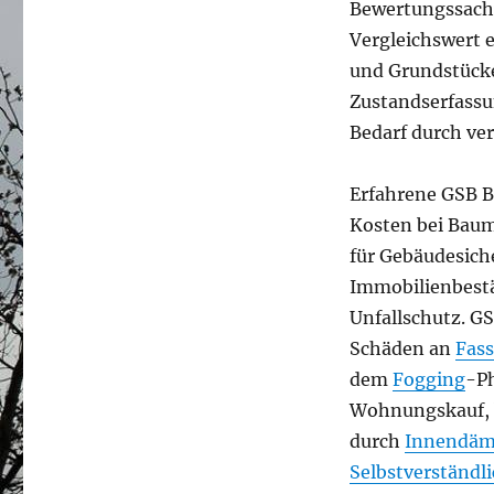
Bewertungssachv
Vergleichswert 
und Grundstück
Zustandserfassu
Bedarf durch ve
Erfahrene GSB B
Kosten bei Baum
für Gebäudesich
Immobilienbest
Unfallschutz. G
Schäden an
Fas
dem
Fogging
-P
Wohnungskauf, b
durch
Innendä
Selbstverständl