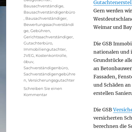
Gutachtenerstel
Bausachverständige
,
Gern werden wir
Bausachverständigenbüro
,
Bausachverständiger
,
Westdeutschland 
Bewertungssachverständi
Weimar und Bayr
ge
,
Gebühren
,
Gerichtssachverständiger
,
Gutachterbüro
,
Die GSB Immobi
Immobiliengutachter
,
nationalen und 
JVEG
,
Kostenkontrolle
,
Grundstücke alle
öbuv
,
Sachverständigenbüro
,
an Betonbauwerk
Sachverständigengebühre
Fassaden, Fenst
n
,
Versicherungsgutachter
und Schäden an
Schreiben Sie einen
erstellen Sanie
zu
Kommentar
Sachverständigenbüro
Die GSB
Versich
versicherten Sc
berechnen die S