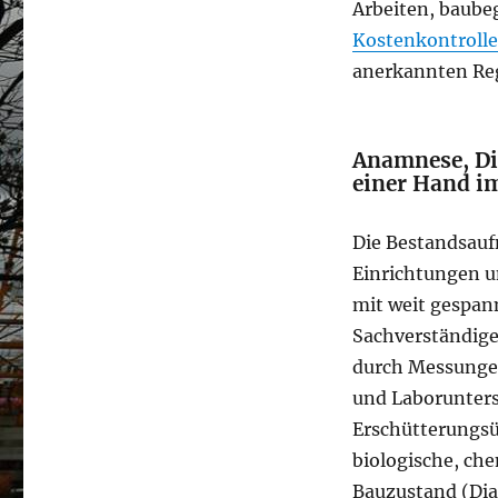
Arbeiten, baube
Kostenkontrolle
anerkannten Reg
Anamnese, Di
einer Hand i
Die Bestandsau
Einrichtungen 
mit weit gespan
Sachverständige
durch Messunge
und Laborunters
Erschütterungs
biologische, ch
Bauzustand (Dia