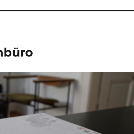
nbüro