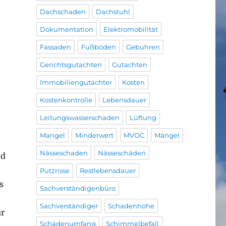
Dachschaden
Dachstuhl
Dokumentation
Elektromobilität
Fassaden
Fußböden
Gebühren
Gerichtsgutachten
Gutachten
Immobiliengutachter
Kosten
Kostenkontrolle
Lebensdauer
Leitungswasserschaden
Lüftung
Mangel
Minderwert
MVOC
Mängel
Nässeschaden
Nässeschäden
nd
Putzrisse
Restlebensdauer
s
Sachverständigenbüro
Sachverständiger
Schadenhöhe
ur
Schadenumfang
Schimmelbefall