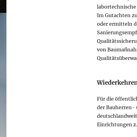
labortechnische
Im Gutachten zu
oder ermitteln 
Sanierungsempfe
Qualitätssicher
von Baumaßnahm
Qualitätsüberw
Wiederkehre
Für die öffentl
der Bauherren- 
deutschlandwei
Einrichtungen z