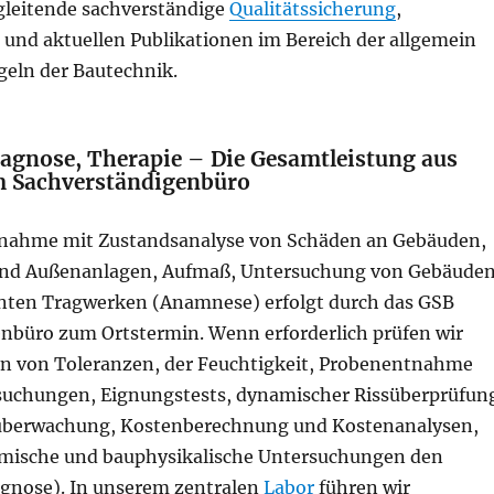
gleitende sachverständige
Qualitätssicherung
,
und aktuellen Publikationen im Bereich der allgemein
eln der Bautechnik.
agnose, Therapie – Die Gesamtleistung aus
m Sachverständigenbüro
fnahme mit Zustandsanalyse von Schäden an Gebäuden,
und Außenanlagen, Aufmaß, Untersuchung von Gebäude
nten Tragwerken (Anamnese) erfolgt durch das GSB
nbüro zum Ortstermin. Wenn erforderlich prüfen wir
n von Toleranzen, der Feuchtigkeit, Probenentnahme
uchungen, Eignungstests, dynamischer Rissüberprüfun
überwachung, Kostenberechnung und Kostenanalysen,
emische und bauphysikalische Untersuchungen den
gnose). In unserem zentralen
Labor
führen wir