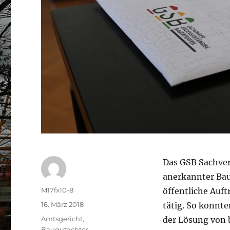
Das GSB Sachver
anerkannter Bau
Autor
M17fx10-8
öffentliche Auft
Veröffentlicht
16. März 2018
tätig. So konnte
am
Schlagwörter
Amtsgericht
,
der Lösung von 
Baugutachter
,